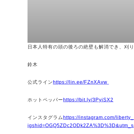
日本人特有の頭の後ろの絶壁も解消でき、刈
鈴木
公式ライン
https://lin.ee/FZnXAvw
ホットペッパー
https://bit.ly/3PyiSX2
インスタグラム
https://instagram.com/liberty
igshid=OGQ5ZDc2ODk2ZA%3D%3D&utm_so