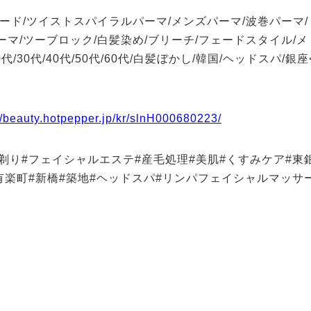
ード/ツイストスパイラルパーマ/メンズパーマ/波巻パーマ/
マ/ツーブロック/白髪染め/ブリーチ/フェードスタイル/メ
30代/40代/50代/60代/白髪ぼかし/韓国/ヘッドスパ/銀座
//beauty.hotpepper.jp/kr/slnH000680223/
剃り#フェイシャルエステ#産毛処理#美肌#くすみケア#東
有楽町#新橋#築地#ヘッドスパ#リンパフェイシャルマッサ