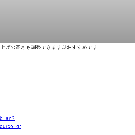
り上げの高さも調整できます◎おすすめです！
_b_an?
urce=qr