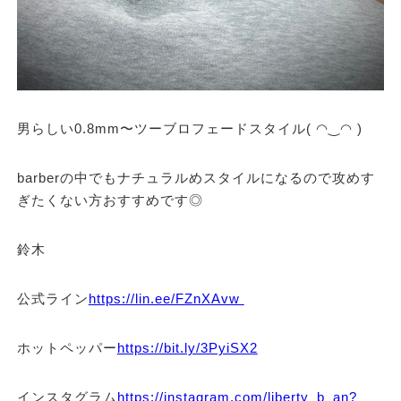
男らしい0.8mm〜ツーブロフェードスタイル( ◠‿◠ )
barberの中でもナチュラルめスタイルになるので攻めす
ぎたくない方おすすめです◎
鈴木
公式ライン
https://lin.ee/FZnXAvw
ホットペッパー
https://bit.ly/3PyiSX2
インスタグラム
https://instagram.com/liberty_b_an?