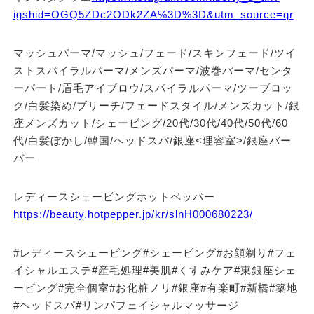
igshid=OGQ5ZDc2ODk2ZA%3D%3D&utm_source=qr
マッシュパーマ/マッシュ/フェード/スキンフェード/ツイ
ストスパイラルパーマ/メンズパーマ/波巻パーマ/センタ
ーパート/眉毛アイブロウ/スパイラルパーマ/ツーブロッ
ク/白髪染め/ブリーチ/フェードスタイル/メンズカット/銀
座メンズカット/シェービング/20代/30代/40代/50代/60
代/白髪ぼかし/韓国/ヘッドスパ/銀座<理容室>/銀座バー
バー
レディースシェービングホットペッパー
https://beauty.hotpepper.jp/kr/slnH000680223/
#レディースシェービング#シェービング#お顔剃り#フェ
イシャルエステ#産毛処理#美肌#くすみケア#東銀座シェ
ービング#完全個室#お化粧ノリ#銀座#有楽町#新橋#築地
#ヘッドスパ#リンパフェイシャルマッサージ