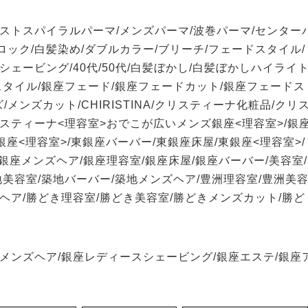
イストスパイラルパーマ/メンズパーマ/波巻パーマ/センター
ック/白髪染め/ダブルカラー/ブリーチ/フェードスタイル/
ェービング/40代/50代/白髪ぼかし/白髪ぼかしハイライト
スタイル/銀座フェード/銀座フェードカット/銀座フェードス
ンズカット/CHIRISTINA/クリスティーナ化粧品/クリ
リスティーナ<理容室>おでこが広いメンズ銀座<理容室>/銀
東銀座<理容室>/東銀座バーバー/東銀座床屋/東銀座<理容室>/
銀座メンズヘア/銀座理容室/銀座床屋/銀座バーバー/美容室/
地美容室/築地バーバー/築地メンズヘア/豊洲理容室/豊洲美
ヘア/勝どき理容室/勝どき美容室/勝どきメンズカット/勝ど
海メンズヘア/銀座レディースシェービング/銀座エステ/銀座