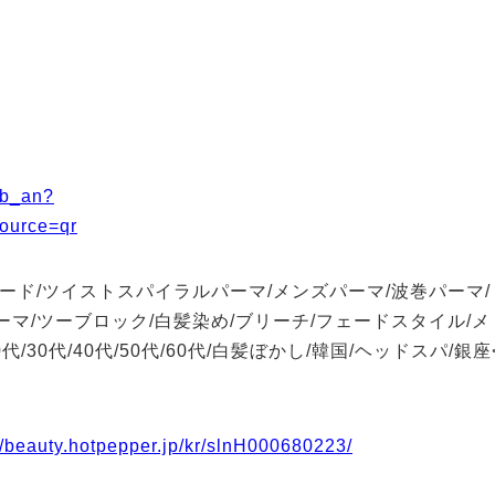
_b_an?
urce=qr
ード/ツイストスパイラルパーマ/メンズパーマ/波巻パーマ/
マ/ツーブロック/白髪染め/ブリーチ/フェードスタイル/メ
30代/40代/50代/60代/白髪ぼかし/韓国/ヘッドスパ/銀座
//beauty.hotpepper.jp/kr/slnH000680223/