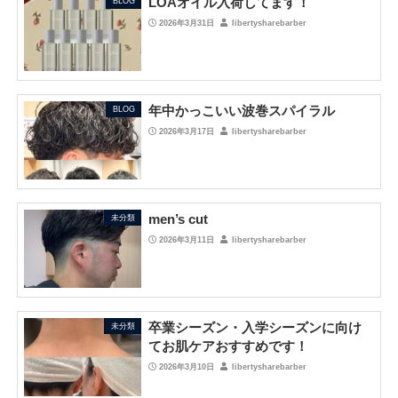
LOAオイル入荷してます！
BLOG
2026年3月31日
libertysharebarber
年中かっこいい波巻スパイラル
BLOG
2026年3月17日
libertysharebarber
men’s cut
未分類
2026年3月11日
libertysharebarber
卒業シーズン・入学シーズンに向け
未分類
てお肌ケアおすすめです！
2026年3月10日
libertysharebarber