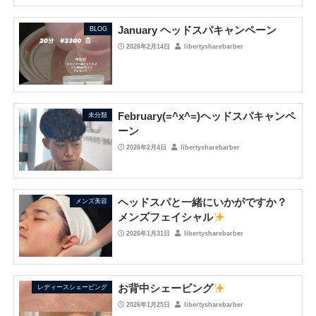
January ヘッドスパキャンペーン
BLOG
2026年2月14日
libertysharebarber
February(=^x^=)ヘッドスパキャンペ
未分類
ーン
2026年2月4日
libertysharebarber
ヘッドスパと一緒にいかがですか？
メンズ美容
メンズフェイシャル
2026年1月31日
libertysharebarber
お背中シェービング
レディースシェービング
2026年1月25日
libertysharebarber