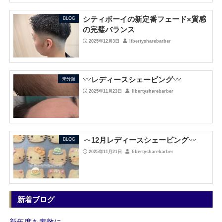
シティボーイの新定番フェード×質感
BLOG
の完璧バランス
2025年12月3日
libertysharebarber
レディースシェービング
未分類
2025年11月23日
libertysharebarber
12月レディースシェービング
BLOG
2025年11月21日
libertysharebarber
新着ブログ
新年度を素敵に