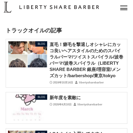
トラックオイルの記事
直毛！癖毛を撃退しオシャレにカッ
BLOG
コ良いヘアスタイルのためのスパイ
ラルパーマ/ツイストスパイラル/波巻
パーマ/波巻スパイラル（LIBERTY
SHARE BARBER 銀座/理容室/メン
ズカット/barbershop/東京/tokyo
2024年10月14日
libertysharebarber
新年度を素敵に
BLOG
2026年4月10日
libertysharebarber