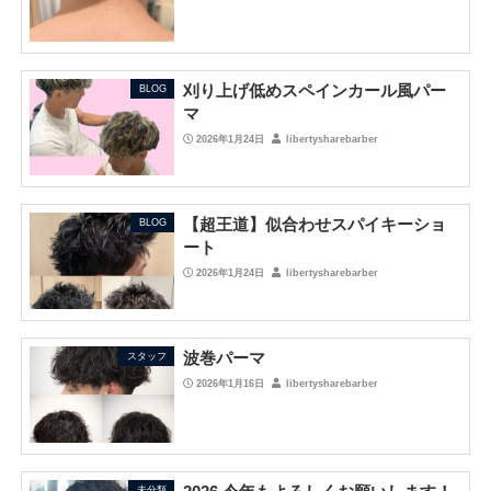
刈り上げ低めスペインカール風パー
BLOG
マ
2026年1月24日
libertysharebarber
【超王道】似合わせスパイキーショ
BLOG
ート
2026年1月24日
libertysharebarber
波巻パーマ
スタッフ
2026年1月16日
libertysharebarber
未分類