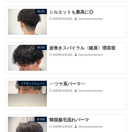
シルエットも最高に◎
BLOG
2025年12月26日
libertysharebarber
波巻きスパイラル〈銀座〉理容室
BLOG
2025年12月24日
libertysharebarber
ツヤ系パーマ
イチオシメニュー☆
2025年12月23日
libertysharebarber
韓国服毛流れパーマ
未分類
2025年12月20日
libertysharebarber