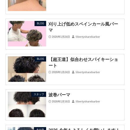
刈り上げ低めスペインカール風パー
BLOG
マ
2026年1月24日
libertysharebarber
【超王道】似合わせスパイキーショ
BLOG
ート
2026年1月24日
libertysharebarber
波巻パーマ
スタッフ
2026年1月16日
libertysharebarber
未分類