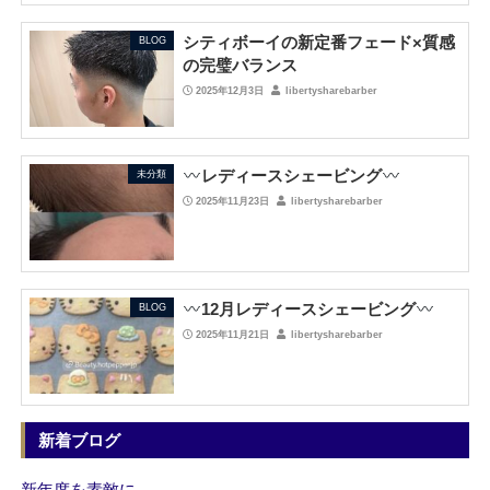
シティボーイの新定番フェード×質感
BLOG
の完璧バランス
2025年12月3日
libertysharebarber
レディースシェービング
未分類
2025年11月23日
libertysharebarber
12月レディースシェービング
BLOG
2025年11月21日
libertysharebarber
新着ブログ
新年度を素敵に