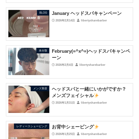
January ヘッドスパキャンペーン
BLOG
2026年2月14日
libertysharebarber
February(=^x^=)ヘッドスパキャンペ
未分類
ーン
2026年2月4日
libertysharebarber
ヘッドスパと一緒にいかがですか？
メンズ美容
メンズフェイシャル
2026年1月31日
libertysharebarber
お背中シェービング
レディースシェービング
2026年1月25日
libertysharebarber