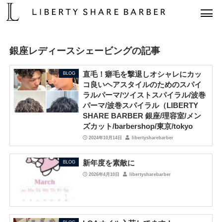
銀座レディースシェービングの記事
直毛！癖毛を撃退しオシャレにカッ
BLOG
コ良いヘアスタイルのためのスパイ
ラルパーマ/ツイストスパイラル/波巻
パーマ/波巻スパイラル（LIBERTY
SHARE BARBER 銀座/理容室/メン
ズカット/barbershop/東京/tokyo
2024年10月14日
libertysharebarber
新年度を素敵に
BLOG
2026年4月10日
libertysharebarber