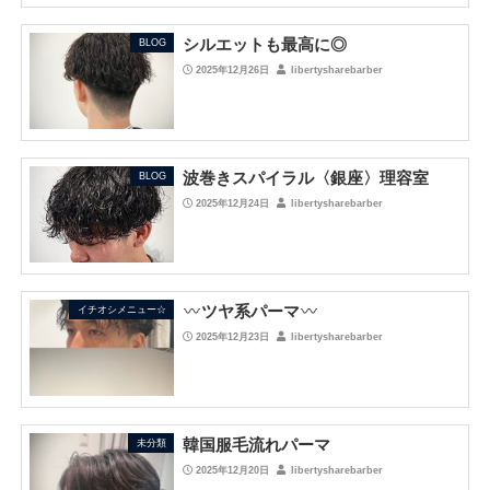
シルエットも最高に◎
BLOG
2025年12月26日
libertysharebarber
波巻きスパイラル〈銀座〉理容室
BLOG
2025年12月24日
libertysharebarber
ツヤ系パーマ
イチオシメニュー☆
2025年12月23日
libertysharebarber
韓国服毛流れパーマ
未分類
2025年12月20日
libertysharebarber