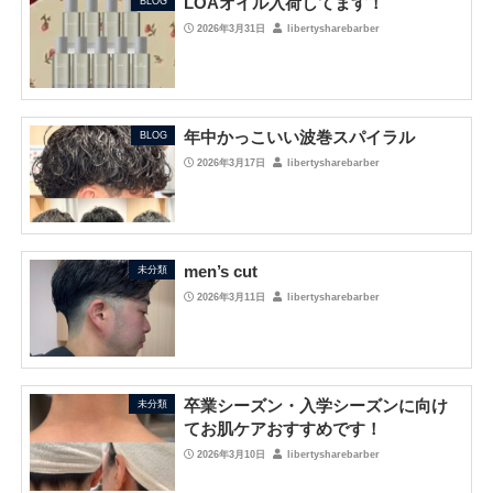
LOAオイル入荷してます！
BLOG
2026年3月31日
libertysharebarber
年中かっこいい波巻スパイラル
BLOG
2026年3月17日
libertysharebarber
men’s cut
未分類
2026年3月11日
libertysharebarber
卒業シーズン・入学シーズンに向け
未分類
てお肌ケアおすすめです！
2026年3月10日
libertysharebarber