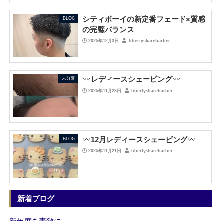
シティボーイの新定番フェード×質感
BLOG
の完璧バランス
2025年12月3日
libertysharebarber
レディースシェービング
未分類
2025年11月23日
libertysharebarber
12月レディースシェービング
BLOG
2025年11月21日
libertysharebarber
新着ブログ
新年度を素敵に