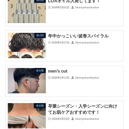
LOAオイル入荷してます！
BLOG
2026年3月31日
libertysharebarber
年中かっこいい波巻スパイラル
BLOG
2026年3月17日
libertysharebarber
men’s cut
未分類
2026年3月11日
libertysharebarber
卒業シーズン・入学シーズンに向け
未分類
てお肌ケアおすすめです！
2026年3月10日
libertysharebarber