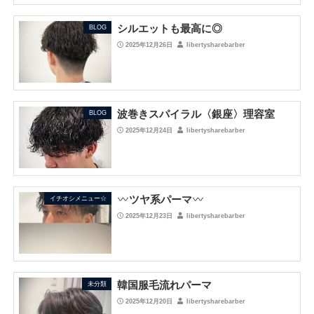
シルエットも最高に◎
BLOG
2025年12月26日
libertysharebarber
波巻きスパイラル〈銀座〉理容室
BLOG
2025年12月24日
libertysharebarber
ツヤ系パーマ
イチオシメニュー☆
2025年12月23日
libertysharebarber
韓国服毛流れパーマ
未分類
2025年12月20日
libertysharebarber