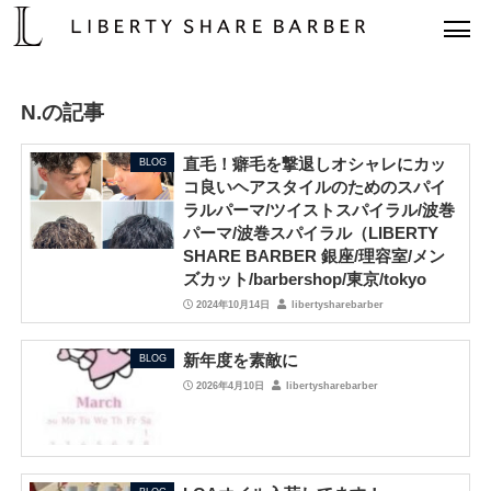
N.の記事
直毛！癖毛を撃退しオシャレにカッ
BLOG
コ良いヘアスタイルのためのスパイ
ラルパーマ/ツイストスパイラル/波巻
パーマ/波巻スパイラル（LIBERTY
SHARE BARBER 銀座/理容室/メン
ズカット/barbershop/東京/tokyo
2024年10月14日
libertysharebarber
新年度を素敵に
BLOG
2026年4月10日
libertysharebarber