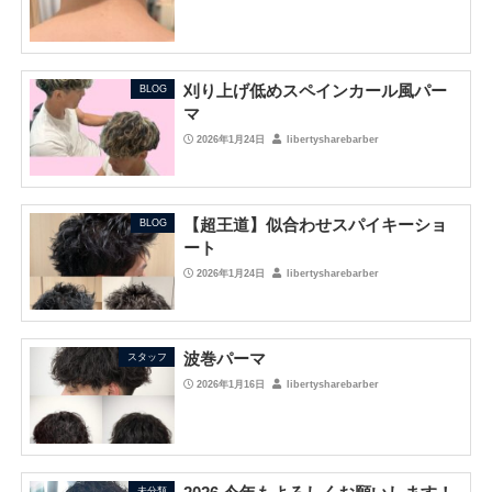
刈り上げ低めスペインカール風パー
BLOG
マ
2026年1月24日
libertysharebarber
【超王道】似合わせスパイキーショ
BLOG
ート
2026年1月24日
libertysharebarber
波巻パーマ
スタッフ
2026年1月16日
libertysharebarber
未分類