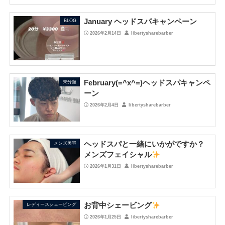
January ヘッドスパキャンペーン
BLOG
2026年2月14日
libertysharebarber
February(=^x^=)ヘッドスパキャンペ
未分類
ーン
2026年2月4日
libertysharebarber
ヘッドスパと一緒にいかがですか？
メンズ美容
メンズフェイシャル
2026年1月31日
libertysharebarber
お背中シェービング
レディースシェービング
2026年1月25日
libertysharebarber