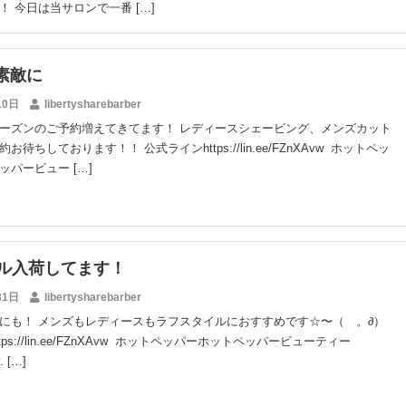
！ 今日は当サロンで一番 […]
素敵に
10日
libertysharebarber
ーズンのご予約増えてきてます！ レディースシェービング、メンズカット
待ちしております！！ 公式ラインhttps://lin.ee/FZnXAvw ホットペッ
ッパービュー […]
イル入荷してます！
31日
libertysharebarber
にも！ メンズもレディースもラフスタイルにおすすめです☆〜（ゝ。∂）
ps://lin.ee/FZnXAvw ホットペッパーホットペッパービューティー
y. […]