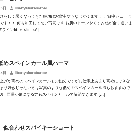
25日
libertysharebarber
けをして暑くなってきた時期はお背中やうなじがでます！！ 背中シェービ
です！！ 何も加工してない写真です お肌のトーンやくすみ感が全く違いま
ラインhttps://lin.ee/ […]
低めスペインカール風パーマ
24日
libertysharebarber
上げが高めのスペインカールもお勧めですがお仕事上あまり高めにできな
まり好きじゃない方は写真のような低めのスペインカール風もおすすめで
∂） 面長が気になる方もスペインカールで解消できます […]
】似合わせスパイキーショート