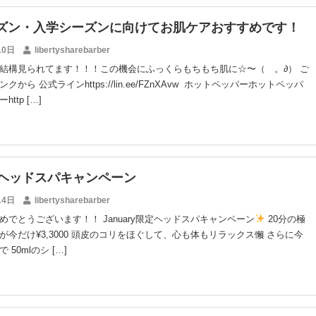
ズン・入学シーズンに向けてお肌ケアおすすめです！
10日
libertysharebarber
結構見られてます！！！この機会にふっくらもちもち肌に☆〜（ゝ。∂） ご
から 公式ラインhttps://lin.ee/FZnXAvw ホットペッパーホットペッパ
ttp […]
ry ヘッドスパキャンペーン
14日
libertysharebarber
めでとうございます！！ January限定ヘッドスパキャンペーン
20分の極
が今だけ¥3,3000 頭皮のコリをほぐして、心も体もリラックス懶 さらに今
50mlのシ […]