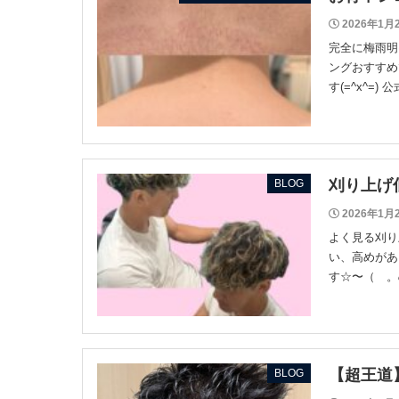
2026年1月
完全に梅雨明
ングおすすめ
す(=^x^=) 公式
刈り上げ
BLOG
2026年1月
よく見る刈り
い、高めがあ
す☆〜（ゝ。
【超王道
BLOG