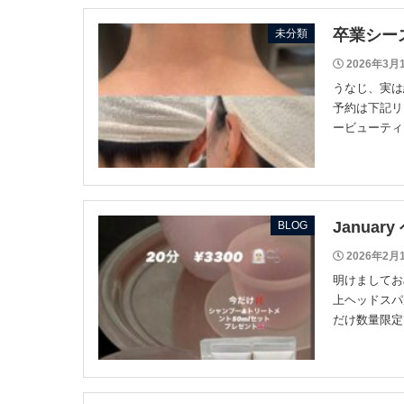
卒業シー
未分類
2026年3月
うなじ、実は
予約は下記リンク
ービューティーh
Janua
BLOG
2026年2月
明けましてお
上ヘッドスパ
だけ数量限定で 