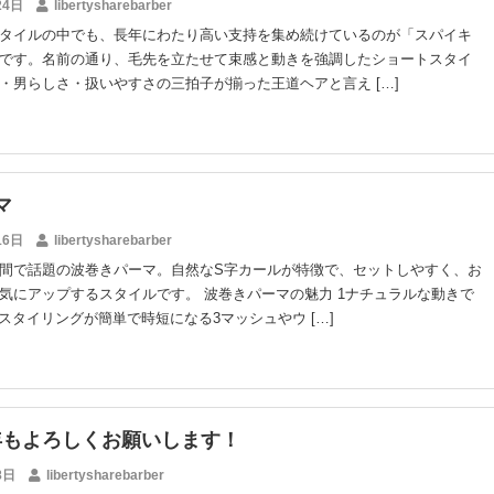
24日
libertysharebarber
タイルの中でも、長年にわたり高い支持を集め続けているのが「スパイキ
です。名前の通り、毛先を立たせて束感と動きを強調したショートスタイ
・男らしさ・扱いやすさの三拍子が揃った王道ヘアと言え […]
マ
16日
libertysharebarber
間で話題の波巻きパーマ。自然なS字カールが特徴で、セットしやすく、お
気にアップするスタイルです。 波巻きパーマの魅力 1ナチュラルな動きで
2スタイリングが簡単で時短になる3マッシュやウ […]
今年もよろしくお願いします！
8日
libertysharebarber