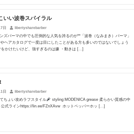
こいい波巻スパイラル
17日
libertysharebarber
ンズパーマの中でも圧倒的な人気を誇るのが**「波巻（なみまき）パーマ」
SNSやヘアカタログで一度は目にしたことがある方も多いのではないでしょう
マをかけたいけど、強すぎるのは嫌 ・動きは […]
t
11日
libertysharebarber
てちょい攻めラフスタイル
styling:MODENICA grease 柔らかい質感の中
式ラインhttps://lin.ee/FZnXAvw ホットペッパーホッ […]