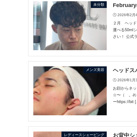
Februa
未分類
2026年2月
２月 ヘッド
運べる50m
さい！ 公式ラインh
ヘッドス
メンズ美容
2026年1月
お顔からネッ
☆〜（ゝ。∂） 
ーhttps://bit 
お背中シ
レディースシェービング