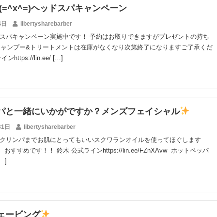
ry(=^x^=)ヘッドスパキャンペーン
4日
libertysharebarber
スパキャンペーン実施中です！ 予約はお取りできますがプレゼントの持ち
lシャンプー&トリートメントは在庫がなくなり次第終了になりますご了承くだ
ttps://lin.ee/ […]
パと一緒にいかがですか？メンズフェイシャル
31日
libertysharebarber
クリンパまでお肌にとってもいいスクワランオイルを使ってほぐします
おすすめです！！ 鈴木 公式ラインhttps://lin.ee/FZnXAvw ホットペッパ
[…]
ェービング