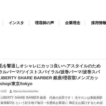
インスタ
理容師の声
企業理念
採用情
毛を撃退しオシャレにカッコ良いヘアスタイルのため
ラルパーマ/ツイストスパイラル/波巻パーマ/波巻スパ
IBERTY SHARE BARBER 銀座/理容室/メンズカッ
rshop/東京/tokyo
月14日
libertysharebarber
LIBERTY SHARE BARBER 銀座 代表の吉田です！ 当サロンは東銀座駅
秒！銀座駅2分 という好立地で毎日一生懸命お客様に 満足をお届けするため頑