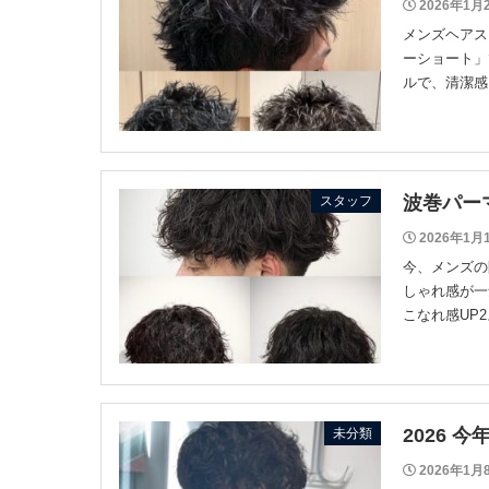
2026年1月
メンズヘアス
ーショート」
ルで、清潔感
波巻パー
スタッフ
2026年1月
今、メンズの
しゃれ感が一
こなれ感UP
2026 
未分類
2026年1月