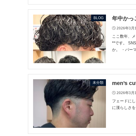
年中かっ
BLOG
2026年3月
ここ数年、メ
**です。 
か。 ・パー
men’s cu
未分類
2026年3月
フェードにし
に漢らしさを 公