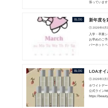
張っています
新年度を
BLOG
2026年4月
入学・卒業シ
お早めのご予約お
パーホットペ
LOAオ
BLOG
2026年3月
ホワイトデー
公式ラインhtt
https://beaut