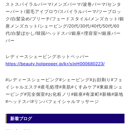
ストスパイラルパーマ/メンズパーマ/波巻パーマ/センタ
ーパート/眉毛アイブロウ/スパイラルパーマ/ツーブロッ
ク/白髪染め/ブリーチ/フェードスタイル/メンズカット/銀
座メンズカット/シェービング/20代/30代/40代/50代/60
代/白髪ぼかし/韓国/ヘッドスパ/銀座<理容室>/銀座バー
バー
レディースシェービングホットペッパー
https://beauty.hotpepper.jp/kr/slnH000680223/
#レディースシェービング#シェービング#お顔剃り#フェ
イシャルエステ#産毛処理#美肌#くすみケア#東銀座シェ
ービング#完全個室#お化粧ノリ#銀座#有楽町#新橋#築地
#ヘッドスパ#リンパフェイシャルマッサージ
新着ブログ