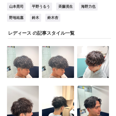
山本晃司
平野うるう
斉藤滉生
海野力也
野地祐嘉
鈴木
鈴木杏
レディース の記事スタイル一覧