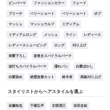
ピンパーマ
ファッションカラー
フェード
ブリーチ
ベリーショート
ベリーショート
ボブ
マッシュ
マッシュウルフ
ミディアム
ミディアムロング
メッシュ
ライン
レディース
レディースシェービング
ロング
刈り上げ
前髪下ろし
波巻きスパイラルパーマ
波打ちスパイラルパーマ
濡れパン
白髪ぼかし
白髪染め
絶壁改善カット
鈴木杏
高級刈り上げ
スタイリストからヘアスタイルを選ぶ
佐藤拓也
千葉弘平
古部滉己
吉田圭祐