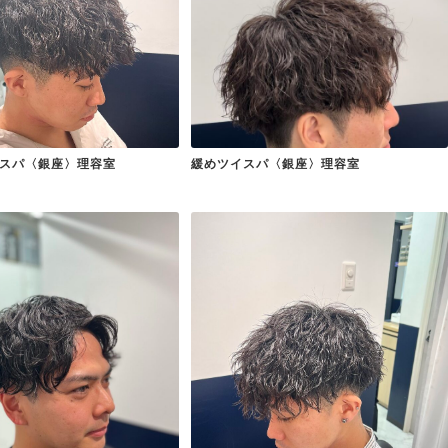
スパ〈銀座〉理容室
緩めツイスパ〈銀座〉理容室