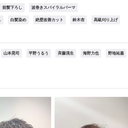
前髪下ろし
波巻きスパイラルパーマ
し
白髪染め
絶壁改善カット
鈴木杏
高級刈り上げ
山本晃司
平野うるう
斉藤滉生
海野力也
野地祐嘉