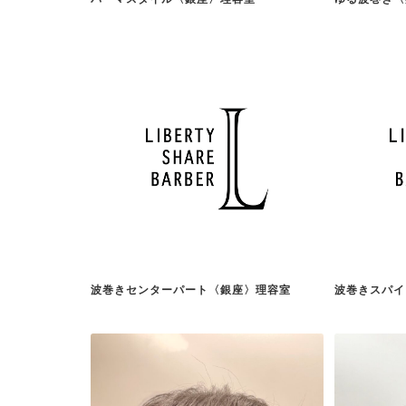
波巻きセンターパート〈銀座〉理容室
波巻きスパイ