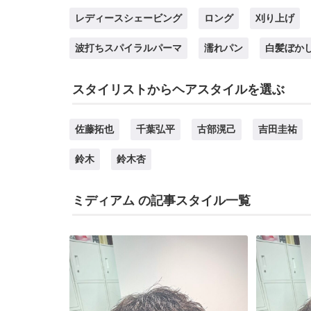
レディースシェービング
ロング
刈り上げ
波打ちスパイラルパーマ
濡れパン
白髪ぼか
スタイリストからヘアスタイルを選ぶ
佐藤拓也
千葉弘平
古部滉己
吉田圭祐
鈴木
鈴木杏
ミディアム の記事スタイル一覧