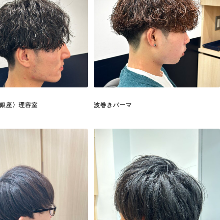
銀座〉理容室
波巻きパーマ