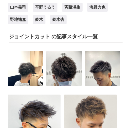
山本晃司
平野うるう
斉藤滉生
海野力也
野地祐嘉
鈴木
鈴木杏
ジョイントカット の記事スタイル一覧