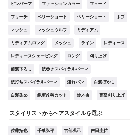
ピンパーマ
ファッションカラー
フェード
ブリーチ
ベリーショート
ベリーショート
ボブ
マッシュ
マッシュウルフ
ミディアム
ミディアムロング
メッシュ
ライン
レディース
レディースシェービング
ロング
刈り上げ
前髪下ろし
波巻きスパイラルパーマ
波打ちスパイラルパーマ
濡れパン
白髪ぼかし
白髪染め
絶壁改善カット
鈴木杏
高級刈り上げ
スタイリストからヘアスタイルを選ぶ
佐藤拓也
千葉弘平
古部滉己
吉田圭祐